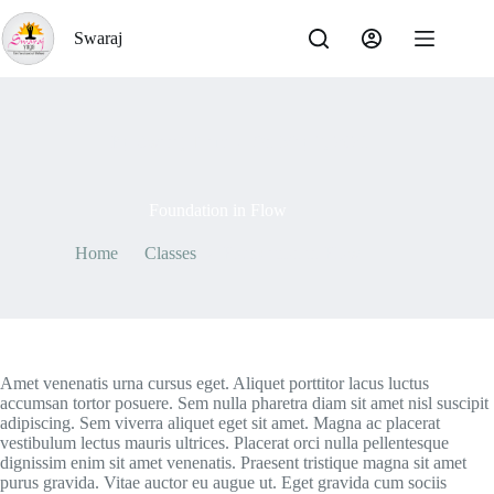
Skip
to
Swaraj
content
By
Swaraj Team
On
May 7, 2021
Foundation in Flow
Home
Classes
Foundation in Flow
Amet venenatis urna cursus eget. Aliquet porttitor lacus luctus
accumsan tortor posuere. Sem nulla pharetra diam sit amet nisl suscipit
adipiscing. Sem viverra aliquet eget sit amet. Magna ac placerat
vestibulum lectus mauris ultrices. Placerat orci nulla pellentesque
dignissim enim sit amet venenatis. Praesent tristique magna sit amet
purus gravida. Vitae auctor eu augue ut. Eget gravida cum sociis