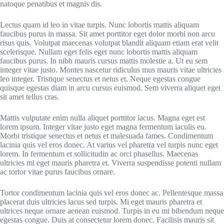
natoque penatibus et magnis dis.
Lectus quam id leo in vitae turpis. Nunc lobortis mattis aliquam
faucibus purus in massa. Sit amet porttitor eget dolor morbi non arcu
risus quis. Volutpat maecenas volutpat blandit aliquam etiam erat velit
scelerisque. Nullam eget felis eget nunc lobortis mattis aliquam
faucibus purus. In nibh mauris cursus mattis molestie a. Ut eu sem
integer vitae justo. Montes nascetur ridiculus mus mauris vitae ultricies
leo integer. Tristique senectus et netus et. Neque egestas congue
quisque egestas diam in arcu cursus euismod. Sem viverra aliquet eget
sit amet tellus cras.
Mattis vulputate enim nulla aliquet porttitor lacus. Magna eget est
lorem ipsum. Integer vitae justo eget magna fermentum iaculis eu.
Morbi tristique senectus et netus et malesuada fames. Condimentum
lacinia quis vel eros donec. At varius vel pharetra vel turpis nunc eget
lorem. In fermentum et sollicitudin ac orci phasellus. Maecenas
ultricies mi eget mauris pharetra et. Viverra suspendisse potenti nullam
ac tortor vitae purus faucibus ornare.
Tortor condimentum lacinia quis vel eros donec ac. Pellentesque massa
placerat duis ultricies lacus sed turpis. Mi eget mauris pharetra et
ultrices neque ornare aenean euismod. Turpis in eu mi bibendum neque
egestas congue. Duis at consectetur lorem donec. Facilisis mauris sit