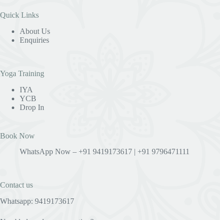
Quick Links
About Us
Enquiries
Yoga Training
IYA
YCB
Drop In
Book Now
WhatsApp Now – +91 9419173617 | +91 9796471111
Contact us
Whatsapp: 9419173617