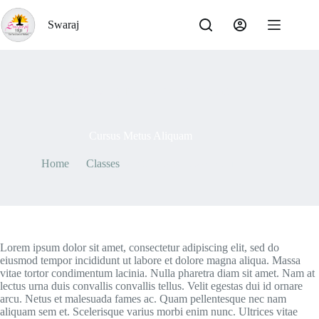
Skip
to
Swaraj
content
By
Swaraj Team
On
May 7, 2021
Cursus Metus Aliquam
Home
Classes
Cursus Metus Aliquam
Lorem ipsum dolor sit amet, consectetur adipiscing elit, sed do
eiusmod tempor incididunt ut labore et dolore magna aliqua. Massa
vitae tortor condimentum lacinia. Nulla pharetra diam sit amet. Nam at
lectus urna duis convallis convallis tellus. Velit egestas dui id ornare
arcu. Netus et malesuada fames ac. Quam pellentesque nec nam
aliquam sem et. Scelerisque varius morbi enim nunc. Ultrices vitae