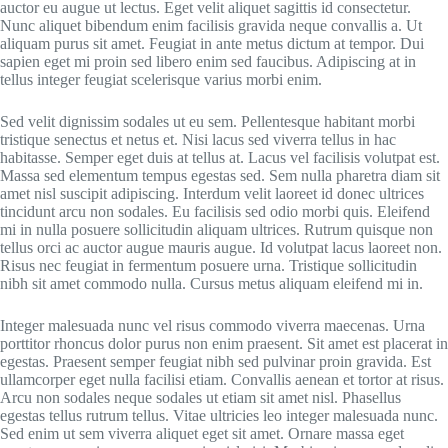
auctor eu augue ut lectus. Eget velit aliquet sagittis id consectetur.
Nunc aliquet bibendum enim facilisis gravida neque convallis a. Ut
aliquam purus sit amet. Feugiat in ante metus dictum at tempor. Dui
sapien eget mi proin sed libero enim sed faucibus. Adipiscing at in
tellus integer feugiat scelerisque varius morbi enim.
Sed velit dignissim sodales ut eu sem. Pellentesque habitant morbi
tristique senectus et netus et. Nisi lacus sed viverra tellus in hac
habitasse. Semper eget duis at tellus at. Lacus vel facilisis volutpat est.
Massa sed elementum tempus egestas sed. Sem nulla pharetra diam sit
amet nisl suscipit adipiscing. Interdum velit laoreet id donec ultrices
tincidunt arcu non sodales. Eu facilisis sed odio morbi quis. Eleifend
mi in nulla posuere sollicitudin aliquam ultrices. Rutrum quisque non
tellus orci ac auctor augue mauris augue. Id volutpat lacus laoreet non.
Risus nec feugiat in fermentum posuere urna. Tristique sollicitudin
nibh sit amet commodo nulla. Cursus metus aliquam eleifend mi in.
Integer malesuada nunc vel risus commodo viverra maecenas. Urna
porttitor rhoncus dolor purus non enim praesent. Sit amet est placerat in
egestas. Praesent semper feugiat nibh sed pulvinar proin gravida. Est
ullamcorper eget nulla facilisi etiam. Convallis aenean et tortor at risus.
Arcu non sodales neque sodales ut etiam sit amet nisl. Phasellus
egestas tellus rutrum tellus. Vitae ultricies leo integer malesuada nunc.
Sed enim ut sem viverra aliquet eget sit amet. Ornare massa eget