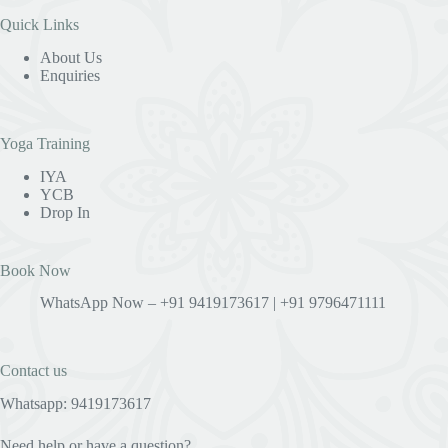
Quick Links
About Us
Enquiries
Yoga Training
IYA
YCB
Drop In
Book Now
WhatsApp Now – +91 9419173617 | +91 9796471111
Contact us
Whatsapp: 9419173617
Need help or have a question?